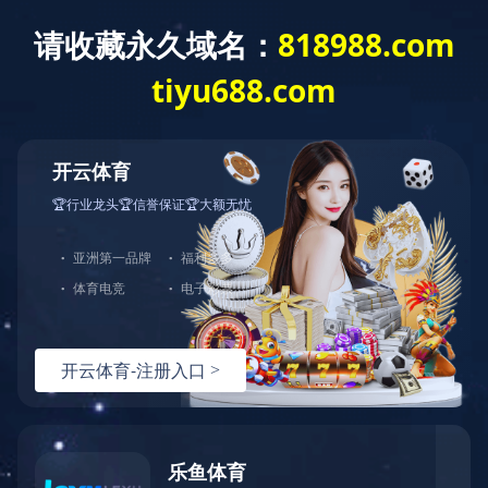
VALVE BODY
Home
/
Products
/
Valve body